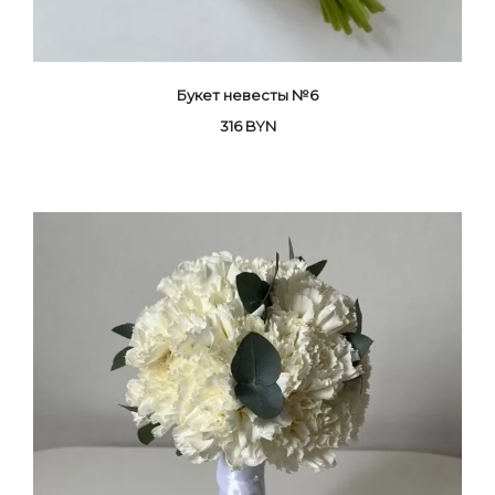
Букет невесты №6
316
BYN