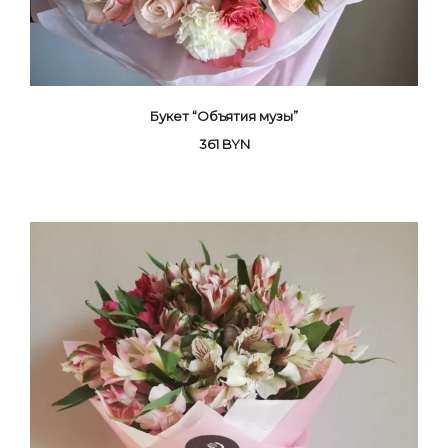
Букет “Объятия музы”
361
BYN