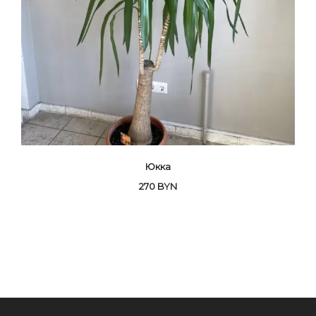
Юкка
270
BYN