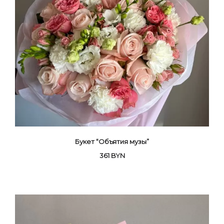
Букет “Объятия музы”
361
BYN