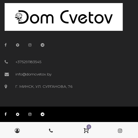
+375291183545
info@domcvetov.by
Г. МИНСК, УЛ. СУРГАНОВА, 76
0