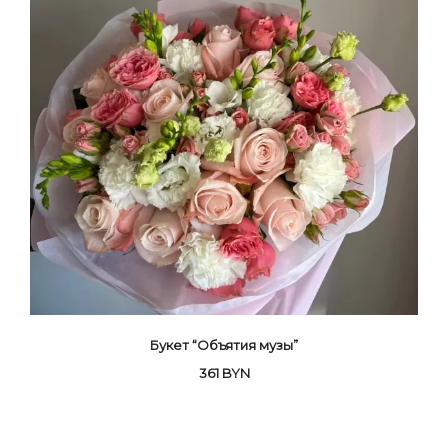
Букет “Объятия музы”
361
BYN