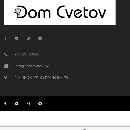
+375291183545
info@domcvetov.by
Г. МИНСК, УЛ. СУРГАНОВА, 76